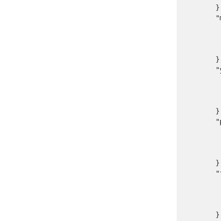
        },
        "
        
         
       
        },
        "
        
         
       
        },
        "
        
         
       
        },
        "
        
         
       
        },