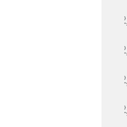
        
         
      
        },
        "
        
         
       
        },
        "
        
         
       
        },
        "
        
         
       
        },
        "
        
        