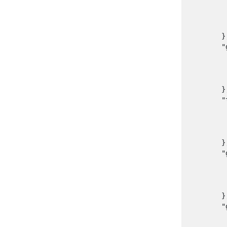
        
         
        
        },
        "
        
         
       
        },
        "
        
         
       
        },
        "
        
         
       
        },
        "
        