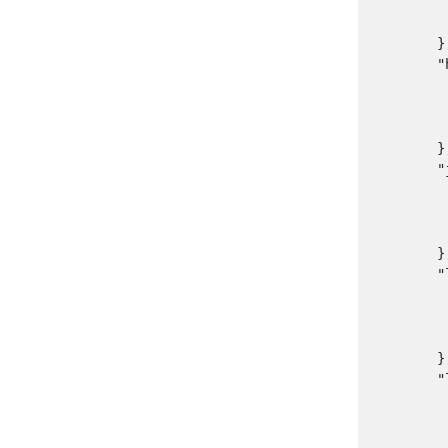
         
      
        },
        "
        
         
       
        },
        "
        
         
       
        },
        "
        
         
       
        },
        "
        
         
       