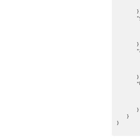
       
        },
        "
        
         
       
        },
        "
        
        
      
        },
        "
        
        
       
        }

    }

}