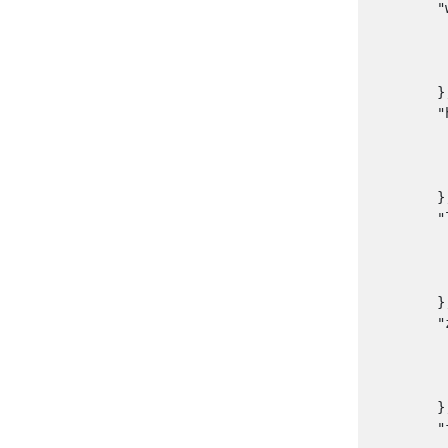
        "
       
         
       
        },
        "
        
        
       
        },
        "
        
         
       
        },
        "
        
         
       
        },
        "