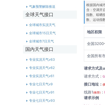
根据国内城
气象预警解除推送
含：空调开
全球天气接口
指数、晾晒
数、运动指
全球城市实况天气
地区权限
全球城市15日天气
全球城市7日天气
全国320
国内天气接口
全国所有
专业实况天气v63
专业实况天气v62
请求方式及u
专业实况天气v61
请求方式：
G
接口地址：
专业七日天气v9
线路1
：
专业七日天气v91
(推荐)
请求示例
专业七日天气v93