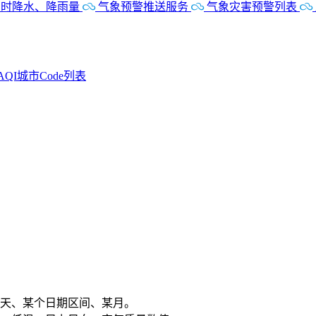
时降水、降雨量
气象预警推送服务
气象灾害预警列表
AQI城市Code列表
某一天、某个日期区间、某月。